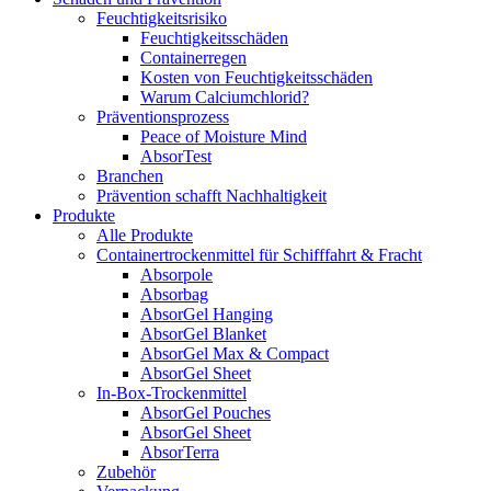
Feuchtigkeitsrisiko
Feuchtigkeitsschäden
Containerregen
Kosten von Feuchtigkeitsschäden
Warum Calciumchlorid?
Präventionsprozess
Peace of Moisture Mind
AbsorTest
Branchen
Prävention schafft Nachhaltigkeit
Produkte
Alle Produkte
Containertrockenmittel für Schifffahrt & Fracht
Absorpole
Absorbag
AbsorGel Hanging
AbsorGel Blanket
AbsorGel Max & Compact
AbsorGel Sheet
In-Box-Trockenmittel
AbsorGel Pouches
AbsorGel Sheet
AbsorTerra
Zubehör