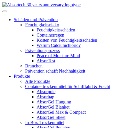
Skip
to
content
Schäden und Prävention
Feuchtigkeitsrisiko
Feuchtigkeitsschäden
Containerregen
Kosten von Feuchtigkeitsschäden
Warum Calciumchlorid?
Präventionsprozess
Peace of Moisture Mind
AbsorTest
Branchen
Prävention schafft Nachhaltigkeit
Produkte
Alle Produkte
Containertrockenmittel für Schifffahrt & Fracht
Absorpole
Absorbag
AbsorGel Hanging
AbsorGel Blanket
AbsorGel Max & Compact
AbsorGel Sheet
In-Box-Trockenmittel
AbsorGel Pouches