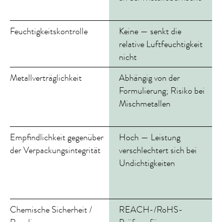
b
Feuchtigkeitskontrolle
Keine — senkt die
A
relative Luftfeuchtigkeit
S
nicht
L
Metallverträglichkeit
Abhängig von der
U
Formulierung; Risiko bei
Mischmetallen
W
d
Empfindlichkeit gegenüber
Hoch — Leistung
M
der Verpackungsintegrität
verschlechtert sich bei
i
Undichtigkeiten
d
g
Chemische Sicherheit /
REACH-/RoHS-
I