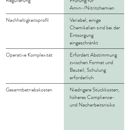
Regulierung
Prüfung für
E
Amin-/Nitritchemien
Nachhaltigkeitsprofil
Variabel; einige
E
Chemikalien sind bei der
Entsorgung
eingeschränkt
Operative Komplexität
Erfordert Abstimmung
S
zwischen Format und
P
Bauteil; Schulung
ü
erforderlich
Gesamtbetriebskosten
Niedrigere Stückkosten;
N
höheres Compliance-
S
und Nacharbeitsrisiko
m
d