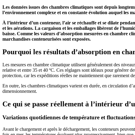
Les données issues des chambres climatiques sont depuis longtemp
l’environnement complexe et en constante évolution auquel les ma
À l’intérieur d’un conteneur, l’air se réchauffe et se dilate pendan
et les aérations. La cargaison et les emballages libèrent de l’hum
baisse. Comme les valeurs d’absorption mesurées en chambre clima
marchandises conteneurisées sont exposées.
Pourquoi les résultats d’absorption en cham
Les mesures en chambre climatique utilisent généralement des niveaux
relative et entre 35 et 40 ºC. Ces réglages sont idéaux pour générer de
protection, car les expéditions réelles ne maintiennent que rarement d
En outre, les chambres climatiques varient en durée, en circulation d’ai
dimensionnement.
Ce qui se passe réellement à l’intérieur d
Variations quotidiennes de température et fluctuations l
Avant le chargement et après le déchargement, les conteneurs peuvent 
fois en mer, les températures évoluent plus progressivement, bien que 