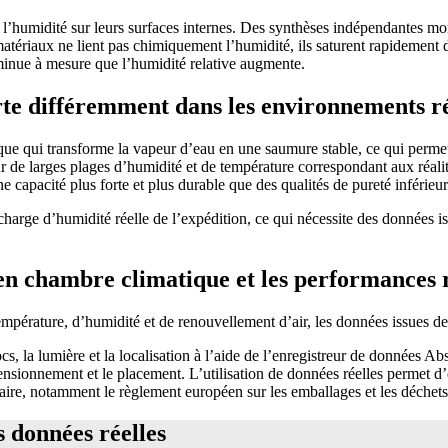
ent l’humidité sur leurs surfaces internes. Des synthèses indépendantes 
atériaux ne lient pas chimiquement l’humidité, ils saturent rapidement 
diminue à mesure que l’humidité relative augmente.
te différemment dans les environnements ré
ue qui transforme la vapeur d’eau en une saumure stable, ce qui permet
 de larges plages d’humidité et de température correspondant aux réalit
capacité plus forte et plus durable que des qualités de pureté inférieure
rge d’humidité réelle de l’expédition, ce qui nécessite des données is
ts en chambre climatique et les performances 
érature, d’humidité et de renouvellement d’air, les données issues de 
cs, la lumière et la localisation à l’aide de l’enregistreur de données Ab
imensionnement et le placement. L’utilisation de données réelles permet 
entaire, notamment le règlement européen sur les emballages et les déch
s données réelles