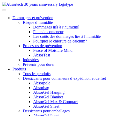
Skip
to
content
Dommages et prévention
Risque d’humidité
Dommages liés à l’humidité
Pluie de conteneur
Les coûts des dommages liés à l’humidité
Pourquoi le chlorure de calcium?
Processus de prévention
Peace of Moisture Mind
AbsorTest
Industries
Prévenir pour durer
Produits
Tous les produits
Dessiccants pour conteneurs d’expédition et de fret
Absorpole
Absorbag
AbsorGel Hanging
AbsorGel Blanket
AbsorGel Max & Compact
AbsorGel Sheet
Dessiccants pour emballages
AbsorGel Pouch