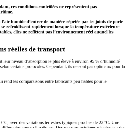
ant, ces conditions contrôlées ne représentent pas
ritime.
 à l’air humide d’entrer de manière répétée par les joints de porte
er se refroidissent rapidement lorsque la température extérieure
les, elles ne reflètent pas l’environnement réel auquel les
ns réelles de transport
t leur niveau d’absorption le plus élevé à environ 95 % d’humidité
 selon certains protocoles. Cependant, ils ne sont pas optimaux pour la
qui rend les comparaisons entre fabricants peu fiables pour le
 ºC, avec des variations terrestres typiques proches de 22 ºC. Une
t différentes zones climatiques. Des mesures extrêmes relevées sur des