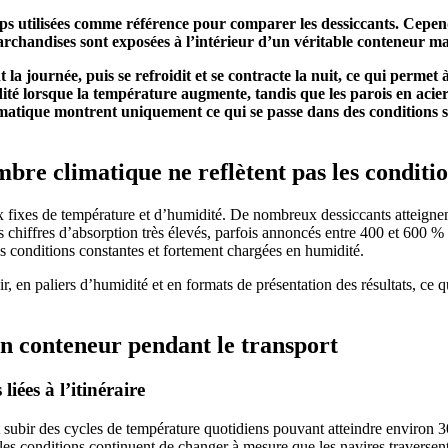
s utilisées comme référence pour comparer les dessiccants. Cepend
rchandises sont exposées à l’intérieur d’un véritable conteneur ma
t la journée, puis se refroidit et se contracte la nuit, ce qui permet
idité lorsque la température augmente, tandis que les parois en aci
tique montrent uniquement ce qui se passe dans des conditions stab
bre climatique ne reflètent pas les conditio
 fixes de température et d’humidité. De nombreux dessiccants atteignen
s chiffres d’absorption très élevés, parfois annoncés entre 400 et 600 %
es conditions constantes et fortement chargées en humidité.
r, en paliers d’humidité et en formats de présentation des résultats, ce 
’un conteneur pendant le transport
iées à l’itinéraire
subir des cycles de température quotidiens pouvant atteindre environ 30
les conditions continuent de changer à mesure que les navires traversen