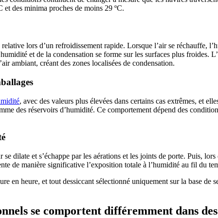
ºC et des minima proches de moins 29 ºC.
elative lors d’un refroidissement rapide. Lorsque l’air se réchauffe, l’
l’humidité et de la condensation se forme sur les surfaces plus froides. L’
l’air ambiant, créant des zones localisées de condensation.
mballages
umidité
, avec des valeurs plus élevées dans certains cas extrêmes, et ell
omme des réservoirs d’humidité. Ce comportement dépend des conditions
té
se dilate et s’échappe par les aérations et les joints de porte. Puis, lors
te de manière significative l’exposition totale à l’humidité au fil du te
e en heure, et tout dessiccant sélectionné uniquement sur la base de s
onnels se comportent différemment dans des 