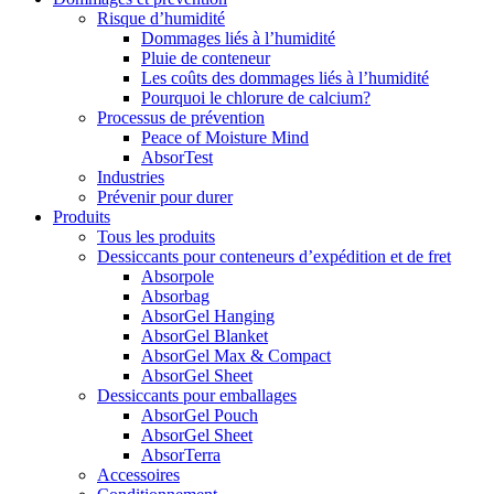
Risque d’humidité
Dommages liés à l’humidité
Pluie de conteneur
Les coûts des dommages liés à l’humidité
Pourquoi le chlorure de calcium?
Processus de prévention
Peace of Moisture Mind
AbsorTest
Industries
Prévenir pour durer
Produits
Tous les produits
Dessiccants pour conteneurs d’expédition et de fret
Absorpole
Absorbag
AbsorGel Hanging
AbsorGel Blanket
AbsorGel Max & Compact
AbsorGel Sheet
Dessiccants pour emballages
AbsorGel Pouch
AbsorGel Sheet
AbsorTerra
Accessoires