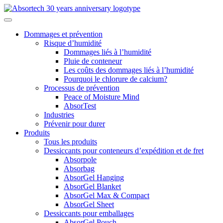
Skip
to
content
Dommages et prévention
Risque d’humidité
Dommages liés à l’humidité
Pluie de conteneur
Les coûts des dommages liés à l’humidité
Pourquoi le chlorure de calcium?
Processus de prévention
Peace of Moisture Mind
AbsorTest
Industries
Prévenir pour durer
Produits
Tous les produits
Dessiccants pour conteneurs d’expédition et de fret
Absorpole
Absorbag
AbsorGel Hanging
AbsorGel Blanket
AbsorGel Max & Compact
AbsorGel Sheet
Dessiccants pour emballages
AbsorGel Pouch