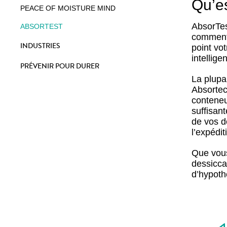
Qu’e
PEACE OF MOISTURE MIND
AbsorTes
ABSORTEST
comment 
INDUSTRIES
point vo
intellige
PRÉVENIR POUR DURER
La plupa
Absortec
conteneu
suffisan
de vos d
l’expédi
Que vous
dessicca
d’hypoth