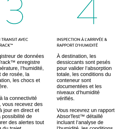
N TRANSIT AVEC
INSPECTION À L’ARRIVÉE &
RACK™
RAPPORT D’HUMIDITÉ
gistreur de données
À destination, les
rack™ enregistre
dessiccants sont pesés
érature, l’humidité,
pour valider l’absorption
t de rosée, la
totale, les conditions du
ation, les chocs et
conteneur sont
ère.
documentées et les
niveaux d’humidité
à la connectivité
vérifiés.
 vous recevez des
 jour en direct et
Vous recevrez un rapport
 possibilité de
AbsorTest™ détaillé
rer des alertes tout
incluant l’analyse de
 du trajet.
l’humidité, les conditions