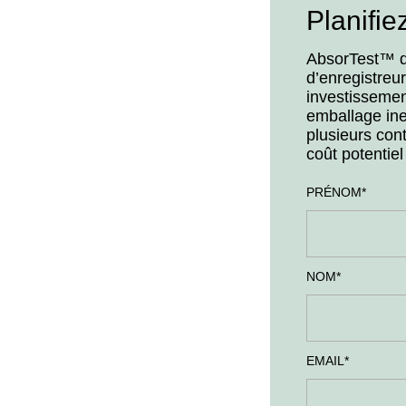
Planifi
AbsorTest™ dé
d’enregistreu
investissemen
emballage ine
plusieurs con
coût potentie
PRÉNOM
*
NOM
*
EMAIL
*