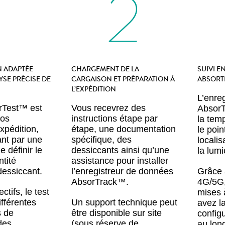
 ADAPTÉE
CHARGEMENT DE LA
SUIVI E
SE PRÉCISE DE
CARGAISON ET PRÉPARATION À
ABSORT
L’EXPÉDITION
L’enre
rTest™ est
Vous recevrez des
AbsorT
vos
instructions étape par
la temp
xpédition,
étape, une documentation
le poin
nt par une
spécifique, des
localis
e définir le
dessiccants ainsi qu’une
la lumi
ntité
assistance pour installer
essiccant.
l’enregistreur de données
Grâce 
AbsorTrack™.
4G/5G,
ctifs, le test
mises à
ifférentes
Un support technique peut
avez la
s de
être disponible sur site
configu
des
(sous réserve de
au long