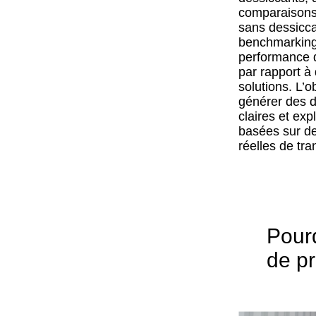
comparaisons
sans dessicca
benchmarking
performance 
par rapport à 
solutions. L’ob
générer des 
claires et exp
basées sur de
réelles de tra
Pourq
de pr