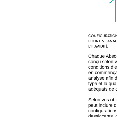
CONFIGURATION
POUR UNE ANALY
L’HUMIDITÉ
Chaque Abso
conçu selon 
conditions d’e
en commença
analyse afin d
type et la qua
adéquats de d
Selon vos obje
peut inclure d
configuration
dessiccants, 