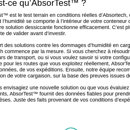
st-ce qu’AbsorTest™ ?
t™ est le test terrain en conditions réelles d’Absortech
l’humidité se comporte à l’intérieur de votre conteneur 
tre solution dessiccante fonctionne efficacement. C’est p
nte de valider avant d’investir.
rt des solutions contre les dommages d’humidité en car
h commence par la mesure. Si vous cherchez à résoudre 
rs de transport, ou si vous voulez savoir si votre configu
te pour les routes que vous exploitez réellement, AbsorTe
onnées, de vos expéditions. Ensuite, notre équipe reco
tion de votre cargaison, sur la base des preuves issues d
 envisagiez une nouvelle solution ou que vous évaluiez
nts, AbsorTest™ fournit des données fiables pour prendr
èses. Juste des faits provenant de vos conditions d’expéd