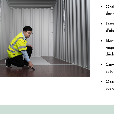
Opti
donn
Test
d’ide
Iden
resp
déch
Comp
actu
Obte
vos 