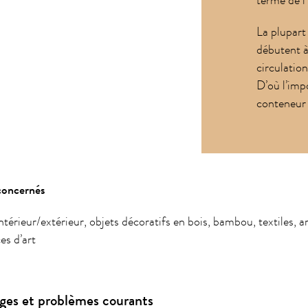
terme de l
La plupar
débutent à
circulation
D’où l’imp
conteneur 
concernés
ntérieur/extérieur, objets décoratifs en bois, bambou, textiles, a
ces d’art
s et problèmes courants