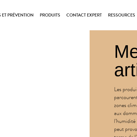
ET PRÉVENTION
PRODUITS
CONTACT EXPERT
RESSOURCES
Me
ar
Les produit
parcourent
zones clim
aux dommage
l’humidité
peut provo