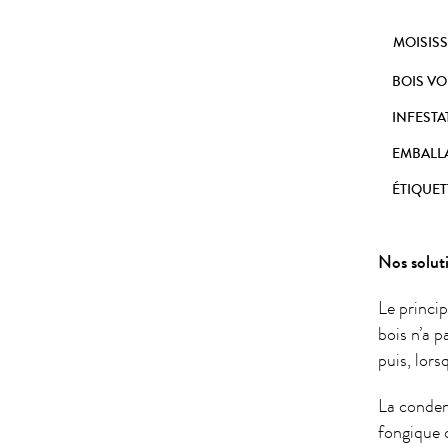
MOISIS
BOIS VO
INFESTA
EMBALL
ÉTIQUET
Nos solut
Le princip
bois n’a p
puis, lor
La conden
fongique o