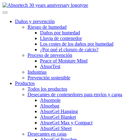
Skip
to
content
Daños y prevención
Riesgo de humedad
Daños por humedad
Lluvia de contenedor
Los costes de los daños por humedad
¿Por qué el cloruro de calcio?
Proceso de prevención
Peace of Moisture Mind
AbsorTest
Industrias
Prevención sostenible
Productos
Todos los productos
Desecantes de contenedores para envíos y carga
Absorpole
Absorbag
AbsorGel Hanging
AbsorGel Blanket
AbsorGel Max y Compact
AbsorGel Sheet
Desecantes en cajas
AbsorGel Pouches